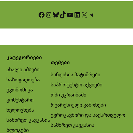
Facebook
Instagram
Bluesky
TikTok
YouTube
LinkedIn
X
Telegram
კატეგორიები
თემები
ახალი ამბები
სინდისის პატიმრები
საზოგადოება
საპროტესტო აქციები
ეკონომიკა
ომი უკრაინაში
კომენტარი
რეპრესიული კანონები
ხელოვნება
ევროკავშირი და საქართველო
სამხრეთ კავკასია
სამხრეთ კავკასია
ბლოგები