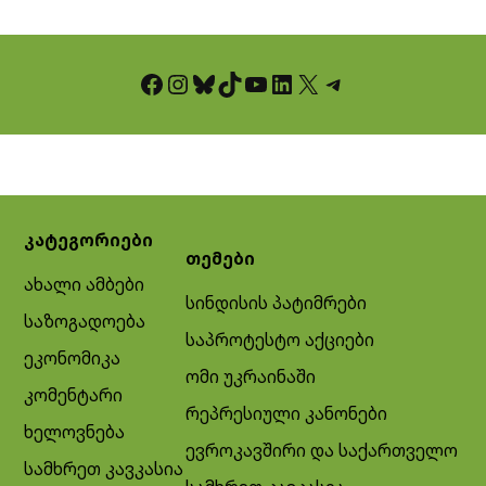
Facebook
Instagram
Bluesky
TikTok
YouTube
LinkedIn
X
Telegram
კატეგორიები
თემები
ახალი ამბები
სინდისის პატიმრები
საზოგადოება
საპროტესტო აქციები
ეკონომიკა
ომი უკრაინაში
კომენტარი
რეპრესიული კანონები
ხელოვნება
ევროკავშირი და საქართველო
სამხრეთ კავკასია