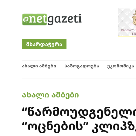
Skip
Netgazeti
ნეტგაზეთი
to
content
მხარდაჭერა
ახალი ამბები
საზოგადოება
ეკონომიკა
POSTED
ᲐᲮᲐᲚᲘ ᲐᲛᲑᲔᲑᲘ
IN
“წარმოუდგენელი
“ოცნების” კლიპზ