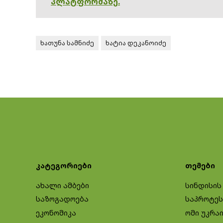
პლატფორმაზე.
ხათუნა სამნიძე
ხატია დეკანოიძე
კატეგორიები
თემები
ახალი ამბები
სინდისის
საზოგადოება
საპროტეს
ეკონომიკა
ომი უკრა