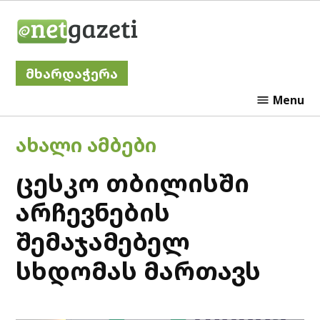
Skip
Netgazeti
to
content
მხარდაჭერა
Menu
POSTED
ᲐᲮᲐᲚᲘ ᲐᲛᲑᲔᲑᲘ
IN
ცესკო თბილისში
არჩევნების
შემაჯამებელ
სხდომას მართავს