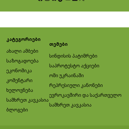
კატეგორიები
თემები
ახალი ამბები
სინდისის პატიმრები
საზოგადოება
საპროტესტო აქციები
ეკონომიკა
ომი უკრაინაში
კომენტარი
რეპრესიული კანონები
ხელოვნება
ევროკავშირი და საქართველო
სამხრეთ კავკასია
სამხრეთ კავკასია
ბლოგები