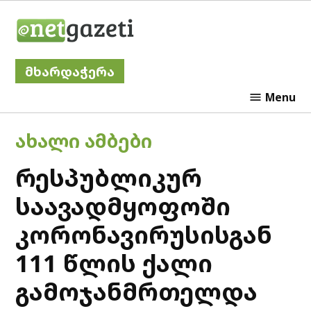
Skip
Netgazeti
to
content
მხარდაჭერა
Menu
POSTED
ᲐᲮᲐᲚᲘ ᲐᲛᲑᲔᲑᲘ
IN
რესპუბლიკურ
საავადმყოფოში
კორონავირუსისგან
111 წლის ქალი
გამოჯანმრთელდა