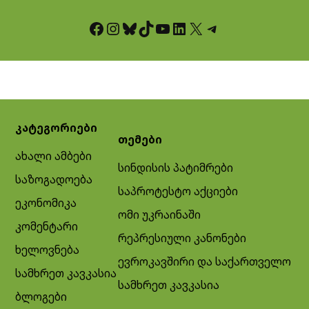
Facebook
Instagram
Bluesky
TikTok
YouTube
LinkedIn
X
Telegram
კატეგორიები
თემები
ახალი ამბები
სინდისის პატიმრები
საზოგადოება
საპროტესტო აქციები
ეკონომიკა
ომი უკრაინაში
კომენტარი
რეპრესიული კანონები
ხელოვნება
ევროკავშირი და საქართველო
სამხრეთ კავკასია
სამხრეთ კავკასია
ბლოგები