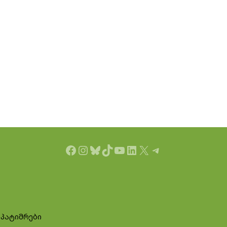
Facebook
Instagram
Bluesky
TikTok
YouTube
LinkedIn
X
Telegram
 პატიმრები