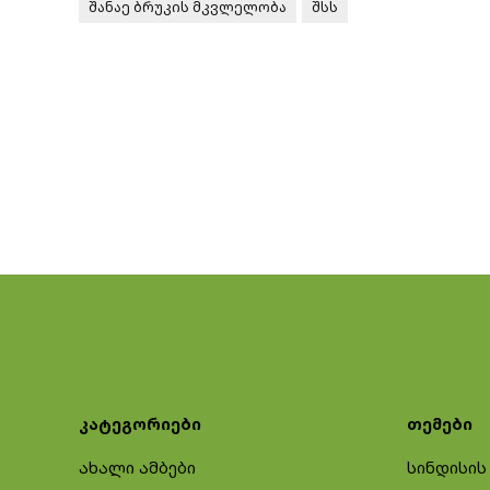
შანაე ბრუკის მკვლელობა
შსს
კატეგორიები
თემები
ახალი ამბები
სინდისის