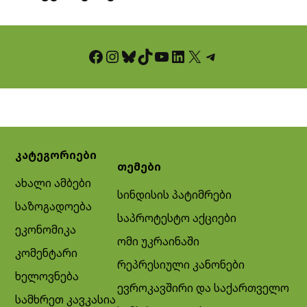
Facebook
Instagram
Bluesky
TikTok
YouTube
LinkedIn
X
Telegram
კატეგორიები
თემები
ახალი ამბები
სინდისის პატიმრები
საზოგადოება
საპროტესტო აქციები
ეკონომიკა
ომი უკრაინაში
კომენტარი
რეპრესიული კანონები
ხელოვნება
ევროკავშირი და საქართველო
სამხრეთ კავკასია