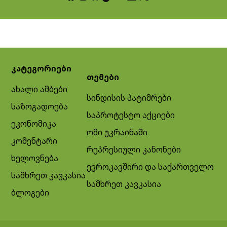
კატეგორიები
თემები
ახალი ამბები
სინდისის პატიმრები
საზოგადოება
საპროტესტო აქციები
ეკონომიკა
ომი უკრაინაში
კომენტარი
რეპრესიული კანონები
ხელოვნება
ევროკავშირი და საქართველო
სამხრეთ კავკასია
სამხრეთ კავკასია
ბლოგები