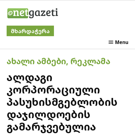
Skip
Netgazeti
to
content
მხარდაჭერა
Menu
POSTED
ᲐᲮᲐᲚᲘ ᲐᲛᲑᲔᲑᲘ
,
ᲠᲔᲙᲚᲐᲛᲐ
IN
ალდაგი
კორპორაციული
პასუხისმგებლობის
დაჯილდოების
გამარჯვებულია