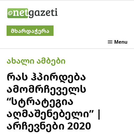
Skip
Netgazeti
to
content
მხარდაჭერა
Menu
POSTED
ᲐᲮᲐᲚᲘ ᲐᲛᲑᲔᲑᲘ
IN
რას ჰპირდება
ამომრჩეველს
“სტრატეგია
აღმაშენებელი” |
არჩევნები 2020