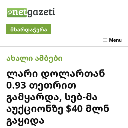
Skip
Netgazeti
to
content
მხარდაჭერა
Menu
POSTED
ᲐᲮᲐᲚᲘ ᲐᲛᲑᲔᲑᲘ
IN
ლარი დოლართან
0.93 თეთრით
გამყარდა, სებ-მა
აუქციონზე $40 მლნ
გაყიდა