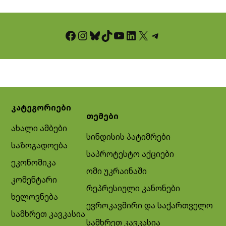
Facebook
Instagram
Bluesky
TikTok
YouTube
LinkedIn
X
Telegram
კატეგორიები
თემები
ახალი ამბები
სინდისის პატიმრები
საზოგადოება
საპროტესტო აქციები
ეკონომიკა
ომი უკრაინაში
კომენტარი
რეპრესიული კანონები
ხელოვნება
ევროკავშირი და საქართველო
სამხრეთ კავკასია
სამხრეთ კავკასია