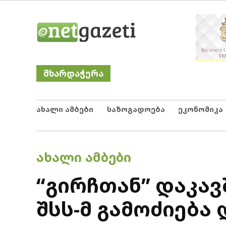
Skip
Netgazeti
ნეტგაზეთი
to
content
მხარდაჭერა
ახალი ამბები
საზოგადოება
ეკონომიკა
POSTED
ᲐᲮᲐᲚᲘ ᲐᲛᲑᲔᲑᲘ
IN
“გირჩთან” დაკავ
შსს-მ გამოძიება