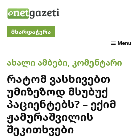
Skip
Netgazeti
to
content
მხარდაჭერა
Menu
POSTED
ᲐᲮᲐᲚᲘ ᲐᲛᲑᲔᲑᲘ
,
ᲙᲝᲛᲔᲜᲢᲐᲠᲘ
IN
რატომ ვასხივებთ
უმიზეზოდ მსუბუქ
პაციენტებს? – ექიმ
ჟამურაშვილის
შეკითხვები