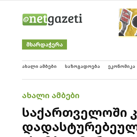
Skip
Netgazeti
ნეტგაზეთი
to
content
მხარდაჭერა
ახალი ამბები
საზოგადოება
ეკონომიკა
POSTED
ᲐᲮᲐᲚᲘ ᲐᲛᲑᲔᲑᲘ
IN
საქართველოში 
დადასტურებეული