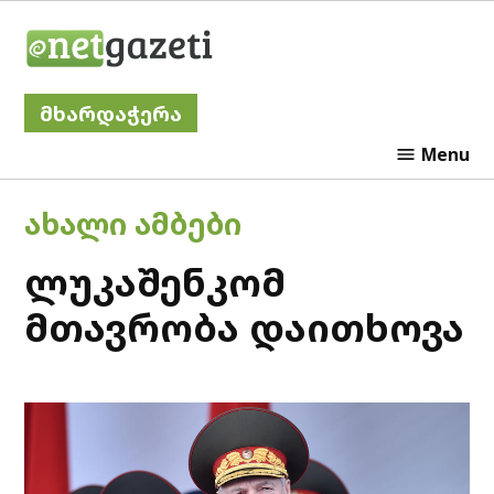
Skip
Netgazeti
to
content
მხარდაჭერა
Menu
POSTED
ᲐᲮᲐᲚᲘ ᲐᲛᲑᲔᲑᲘ
IN
ლუკაშენკომ
მთავრობა დაითხოვა