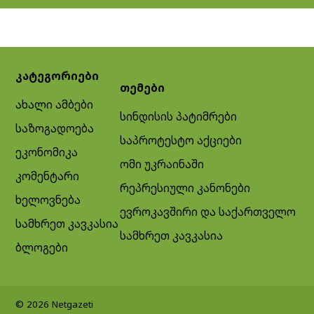
კატეგორიები
თემები
ახალი ამბები
სინდისის პატიმრები
საზოგადოება
საპროტესტო აქციები
ეკონომიკა
ომი უკრაინაში
კომენტარი
რეპრესიული კანონები
ხელოვნება
ევროკავშირი და საქართველო
სამხრეთ კავკასია
სამხრეთ კავკასია
ბლოგები
© 2026 Netgazeti