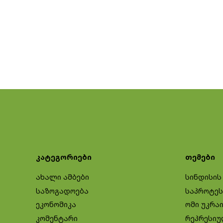
კატეგორიები
თემები
ახალი ამბები
სინდისის
საზოგადოება
საპროტეს
ეკონომიკა
ომი უკრა
კომენტარი
რეპრესიუ