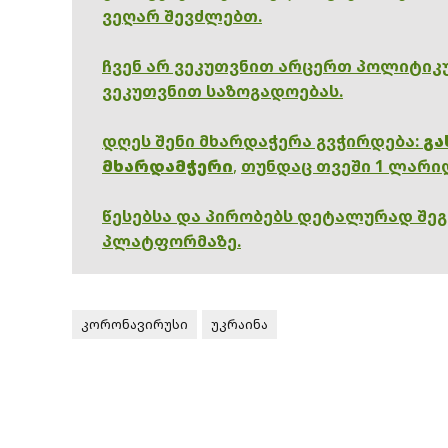
ვეღარ შევძლებთ.
ჩვენ არ ვეკუთვნით არცერთ პოლიტიკუ
ვეკუთვნით საზოგადოებას.
დღეს შენი მხარდაჭერა გვჭირდება:
გა
მხარდამჭერი
,
თუნდაც თვეში 1 ლარი
წესებსა და პირობებს დეტალურად შე
პლატფორმაზე.
კორონავირუსი
უკრაინა