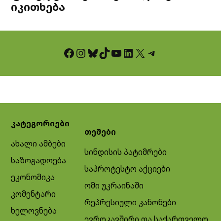
იკითხება
Facebook
Instagram
Bluesky
TikTok
YouTube
LinkedIn
X
Telegram
კატეგორიები
თემები
ახალი ამბები
სინდისის პატიმრები
საზოგადოება
საპროტესტო აქციები
ეკონომიკა
ომი უკრაინაში
კომენტარი
რეპრესიული კანონები
ხელოვნება
ევროკავშირი და საქართველო