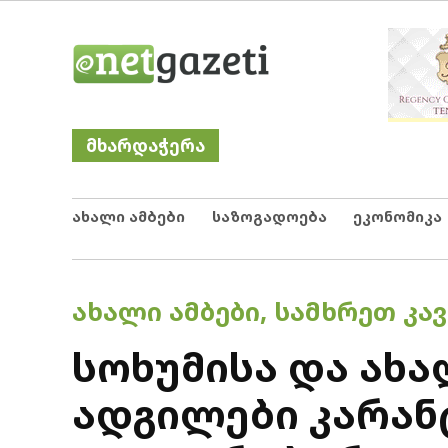
Skip
Netgazeti
ნეტგაზეთი
to
content
მხარდაჭერა
ახალი ამბები
საზოგადოება
ეკონომიკა
POSTED
ᲐᲮᲐᲚᲘ ᲐᲛᲑᲔᲑᲘ
,
ᲡᲐᲛᲮᲠᲔᲗ ᲙᲐᲕ
IN
სოხუმისა და ახ
ადგილები კარან