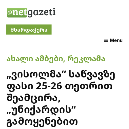
Skip
Netgazeti
to
content
მხარდაჭერა
Menu
POSTED
ᲐᲮᲐᲚᲘ ᲐᲛᲑᲔᲑᲘ
,
ᲠᲔᲙᲚᲐᲛᲐ
IN
„ვისოლმა“ საწვავზე
ფასი 25-26 თეთრით
შეამცირა,
„უნიქარდის“
გამოყენებით