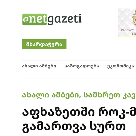
Skip
Netgazeti
ნეტგაზეთი
to
content
მხარდაჭერა
ახალი ამბები
საზოგადოება
ეკონომიკა
POSTED
ᲐᲮᲐᲚᲘ ᲐᲛᲑᲔᲑᲘ
,
ᲡᲐᲛᲮᲠᲔᲗ ᲙᲐᲕ
IN
აფხაზეთში როკ-
გამართვა სურთ