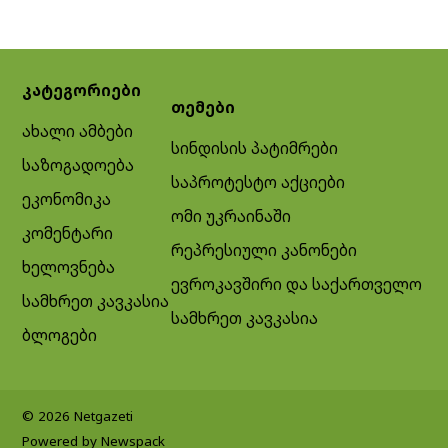
კატეგორიები
თემები
ახალი ამბები
სინდისის პატიმრები
საზოგადოება
საპროტესტო აქციები
ეკონომიკა
ომი უკრაინაში
კომენტარი
რეპრესიული კანონები
ხელოვნება
ევროკავშირი და საქართველო
სამხრეთ კავკასია
სამხრეთ კავკასია
ბლოგები
© 2026 Netgazeti
Powered by Newspack