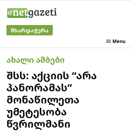
Skip
Netgazeti
to
content
მხარდაჭერა
Menu
POSTED
ᲐᲮᲐᲚᲘ ᲐᲛᲑᲔᲑᲘ
IN
შსს: აქციის “არა
პანორამას”
მონაწილეთა
უმეტესობა
წვრილმანი