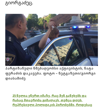
გიორგაძეც.
პარტიზანული ნმებაღეობსი აქტივისტის, ნატა
ფერაძის დაკავება. ფოტო – ნეტგაზეთი/გიორგი
დიასამიძე
25 წელია ვწერთ იმაზე, რაც შენ გაწუხებს და
რასაც მთავრობა გიმალავს, თუმცა დღეს,
რეპრესიული პოლიტიკის პირობებში, როდესაც