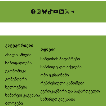
Facebook
Instagram
Bluesky
TikTok
YouTube
LinkedIn
X
Telegram
კატეგორიები
თემები
ახალი ამბები
სინდისის პატიმრები
საზოგადოება
საპროტესტო აქციები
ეკონომიკა
ომი უკრაინაში
კომენტარი
რეპრესიული კანონები
ხელოვნება
ევროკავშირი და საქართველო
სამხრეთ კავკასია
სამხრეთ კავკასია
ბლოგები