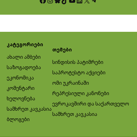
Facebook
Instagram
Bluesky
TikTok
YouTube
LinkedIn
X
Telegram
კატეგორიები
თემები
ახალი ამბები
სინდისის პატიმრები
საზოგადოება
საპროტესტო აქციები
ეკონომიკა
ომი უკრაინაში
კომენტარი
რეპრესიული კანონები
ხელოვნება
ევროკავშირი და საქართველო
სამხრეთ კავკასია
სამხრეთ კავკასია
ბლოგები