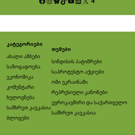
Facebook
Instagram
Bluesky
TikTok
YouTube
LinkedIn
X
Telegram
კატეგორიები
თემები
ახალი ამბები
სინდისის პატიმრები
საზოგადოება
საპროტესტო აქციები
ეკონომიკა
ომი უკრაინაში
კომენტარი
რეპრესიული კანონები
ხელოვნება
ევროკავშირი და საქართველო
სამხრეთ კავკასია
სამხრეთ კავკასია
ბლოგები