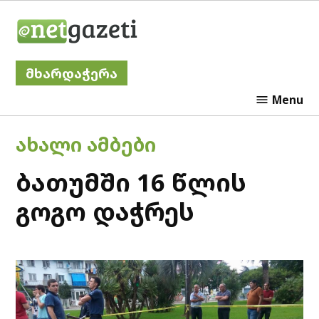
Skip
Netgazeti
to
content
მხარდაჭერა
Menu
POSTED
ᲐᲮᲐᲚᲘ ᲐᲛᲑᲔᲑᲘ
IN
ბათუმში 16 წლის
გოგო დაჭრეს