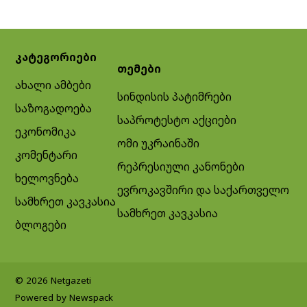
კატეგორიები
თემები
ახალი ამბები
სინდისის პატიმრები
საზოგადოება
საპროტესტო აქციები
ეკონომიკა
ომი უკრაინაში
კომენტარი
რეპრესიული კანონები
ხელოვნება
ევროკავშირი და საქართველო
სამხრეთ კავკასია
სამხრეთ კავკასია
ბლოგები
© 2026 Netgazeti
Powered by Newspack