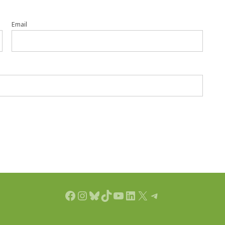
Email
Facebook
Instagram
Bluesky
TikTok
YouTube
LinkedIn
X
Telegram