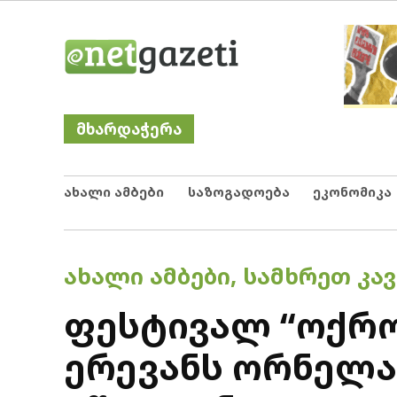
Skip
Netgazeti
ნეტგაზეთი
to
content
მხარდაჭერა
ახალი ამბები
საზოგადოება
ეკონომიკა
POSTED
ᲐᲮᲐᲚᲘ ᲐᲛᲑᲔᲑᲘ
,
ᲡᲐᲛᲮᲠᲔᲗ ᲙᲐᲕ
IN
ფესტივალ “ოქრო
ერევანს ორნელა 