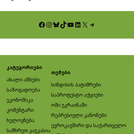
Facebook
Instagram
Bluesky
TikTok
YouTube
LinkedIn
X
Telegram
კატეგორიები
თემები
ახალი ამბები
სინდისის პატიმრები
საზოგადოება
საპროტესტო აქციები
ეკონომიკა
ომი უკრაინაში
კომენტარი
რეპრესიული კანონები
ხელოვნება
ევროკავშირი და საქართველო
სამხრეთ კავკასია