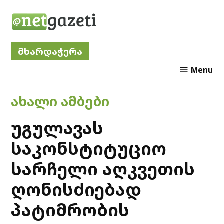
Skip
Netgazeti
to
content
მხარდაჭერა
Menu
POSTED
ᲐᲮᲐᲚᲘ ᲐᲛᲑᲔᲑᲘ
IN
უგულავას
საკონსტიტუციო
სარჩელი აღკვეთის
ღონისძიებად
პატიმრობის