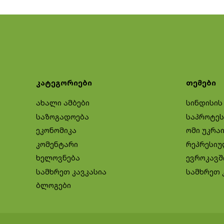
კატეგორიები
თემები
ახალი ამბები
სინდისის
საზოგადოება
საპროტეს
ეკონომიკა
ომი უკრა
კომენტარი
რეპრესიუ
ხელოვნება
ევროკავშ
სამხრეთ კავკასია
სამხრეთ 
ბლოგები