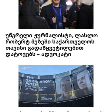
უნგრელი ჟურნალისტი, ლასლო
რობერტ მეზეში საქართველოს
თავისი გადაწყვეტილებით
დატოვებს – ადვოკატი