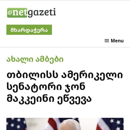
Skip
Netgazeti
to
content
მხარდაჭერა
Menu
POSTED
ᲐᲮᲐᲚᲘ ᲐᲛᲑᲔᲑᲘ
IN
თბილისს ამერიკელი
სენატორი ჯონ
მაკკეინი ეწვევა