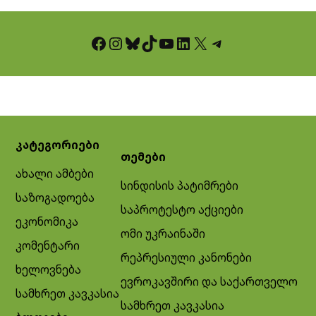
Facebook
Instagram
Bluesky
TikTok
YouTube
LinkedIn
X
Telegram
კატეგორიები
თემები
ახალი ამბები
სინდისის პატიმრები
საზოგადოება
საპროტესტო აქციები
ეკონომიკა
ომი უკრაინაში
კომენტარი
რეპრესიული კანონები
ხელოვნება
ევროკავშირი და საქართველო
სამხრეთ კავკასია
სამხრეთ კავკასია