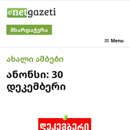
Skip
Netgazeti
to
content
მხარდაჭერა
Menu
POSTED
ᲐᲮᲐᲚᲘ ᲐᲛᲑᲔᲑᲘ
IN
ანონსი: 30
დეკემბერი