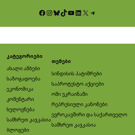
Facebook
Instagram
Bluesky
TikTok
YouTube
LinkedIn
X
Telegram
კატეგორიები
თემები
ახალი ამბები
სინდისის პატიმრები
საზოგადოება
საპროტესტო აქციები
ეკონომიკა
ომი უკრაინაში
კომენტარი
რეპრესიული კანონები
ხელოვნება
ევროკავშირი და საქართველო
სამხრეთ კავკასია
სამხრეთ კავკასია
ბლოგები