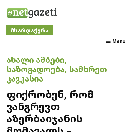
Skip
Netgazeti
to
content
მხარდაჭერა
Menu
POSTED
ᲐᲮᲐᲚᲘ ᲐᲛᲑᲔᲑᲘ
,
IN
ᲡᲐᲖᲝᲒᲐᲓᲝᲔᲑᲐ
,
ᲡᲐᲛᲮᲠᲔᲗ
ᲙᲐᲕᲙᲐᲡᲘᲐ
ფიქრობენ, რომ
ვანგრევთ
აზერბაიჯანის
მომავალს –