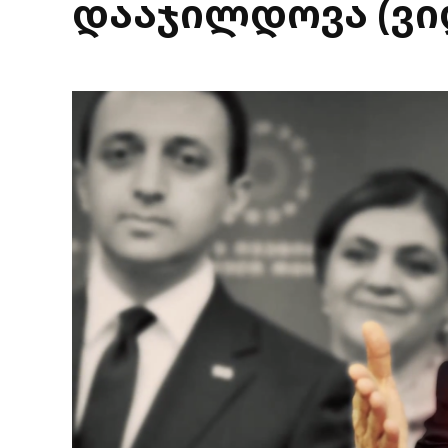
დააჯილდოვა (ვი