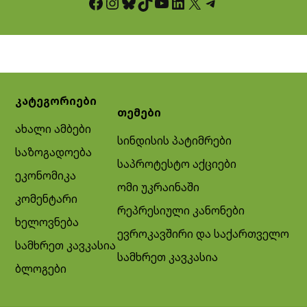
Facebook
Instagram
Bluesky
TikTok
YouTube
LinkedIn
X
Telegram
კატეგორიები
თემები
ახალი ამბები
სინდისის პატიმრები
საზოგადოება
საპროტესტო აქციები
ეკონომიკა
ომი უკრაინაში
კომენტარი
რეპრესიული კანონები
ხელოვნება
ევროკავშირი და საქართველო
სამხრეთ კავკასია
სამხრეთ კავკასია
ბლოგები