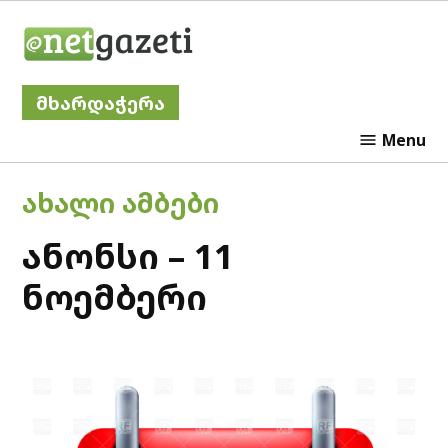
Skip
Netgazeti
to
content
მხარდაჭერა
Menu
POSTED
ᲐᲮᲐᲚᲘ ᲐᲛᲑᲔᲑᲘ
IN
ანონსი – 11
ნოემბერი