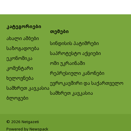
კატეგორიები
თემები
ახალი ამბები
სინდისის პატიმრები
საზოგადოება
საპროტესტო აქციები
ეკონომიკა
ომი უკრაინაში
კომენტარი
რეპრესიული კანონები
ხელოვნება
ევროკავშირი და საქართველო
სამხრეთ კავკასია
სამხრეთ კავკასია
ბლოგები
© 2026 Netgazeti
Powered by Newspack