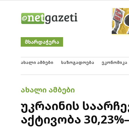
Skip
Netgazeti
ნეტგაზეთი
to
content
მხარდაჭერა
ახალი ამბები
საზოგადოება
ეკონომიკა
POSTED
ᲐᲮᲐᲚᲘ ᲐᲛᲑᲔᲑᲘ
IN
უკრაინის საარჩ
აქტივობა 30,23%