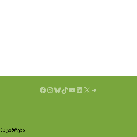
Facebook
Instagram
Bluesky
TikTok
YouTube
LinkedIn
X
Telegram
 პატიმრები