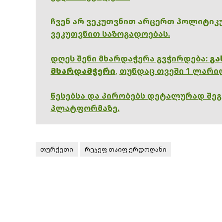
ჩვენ არ ვეკუთვნით არცერთ პოლიტიკუ
ვეკუთვნით საზოგადოებას.
დღეს შენი მხარდაჭერა გვჭირდება:
გა
მხარდამჭერი
,
თუნდაც თვეში 1 ლარი
წესებსა და პირობებს დეტალურად შე
პლატფორმაზე.
თურქეთი
რეჯეფ თაიფ ერდოღანი