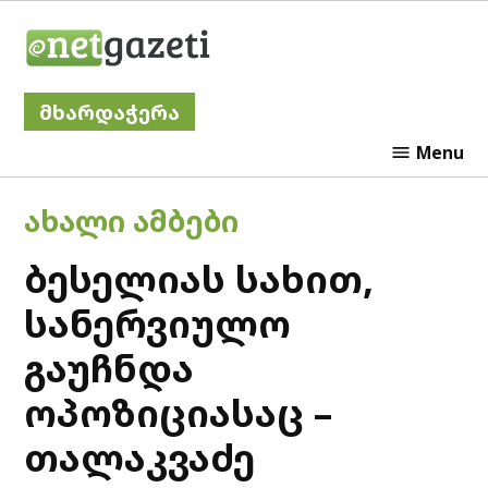
Skip
Netgazeti
to
content
მხარდაჭერა
Menu
POSTED
ᲐᲮᲐᲚᲘ ᲐᲛᲑᲔᲑᲘ
IN
ბესელიას სახით,
სანერვიულო
გაუჩნდა
ოპოზიციასაც –
თალაკვაძე