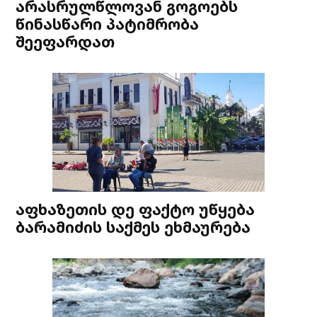
არასრულწლოვან გოგოებს
წინასწარი პატიმრობა
შეეფარდათ
აფხაზეთის დე ფაქტო უწყება
ბარამიძის საქმეს ეხმაურება