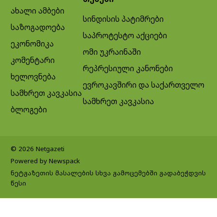
ახალი ამბები
სინდისის პატიმრები
საზოგადოება
საპროტესტო აქციები
ეკონომიკა
ომი უკრაინაში
კომენტარი
რეპრესიული კანონები
ხელოვნება
ევროკავშირი და საქართველო
სამხრეთ კავკასია
სამხრეთ კავკასია
ბლოგები
© 2026 Netgazeti
Powered by Newspack
ნეტგაზეთის მასალების სხვა გამოცემებში გადაბეჭდვის
წესი
Exit mobile version