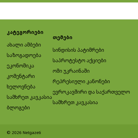
კატეგორიები
თემები
ახალი ამბები
სინდისის პატიმრები
საზოგადოება
საპროტესტო აქციები
ეკონომიკა
ომი უკრაინაში
კომენტარი
რეპრესიული კანონები
ხელოვნება
ევროკავშირი და საქართველო
სამხრეთ კავკასია
სამხრეთ კავკასია
ბლოგები
© 2026 Netgazeti