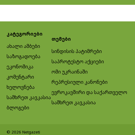
კატეგორიები
თემები
ახალი ამბები
სინდისის პატიმრები
საზოგადოება
საპროტესტო აქციები
ეკონომიკა
ომი უკრაინაში
კომენტარი
რეპრესიული კანონები
ხელოვნება
ევროკავშირი და საქართველო
სამხრეთ კავკასია
სამხრეთ კავკასია
ბლოგები
© 2026 Netgazeti