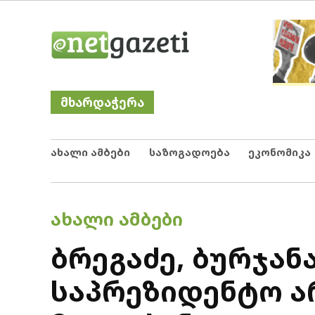
Skip
Netgazeti
ნეტგაზეთი
to
content
მხარდაჭერა
ახალი ამბები
საზოგადოება
ეკონომიკა
POSTED
ᲐᲮᲐᲚᲘ ᲐᲛᲑᲔᲑᲘ
IN
ბრეგაძე, ბურჯან
საპრეზიდენტო ა