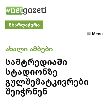
Skip
Netgazeti
to
content
მხარდაჭერა
Menu
POSTED
ᲐᲮᲐᲚᲘ ᲐᲛᲑᲔᲑᲘ
IN
სამტრედიაში
სტადიონზე
გულშემატკივრები
შეიჭრნენ