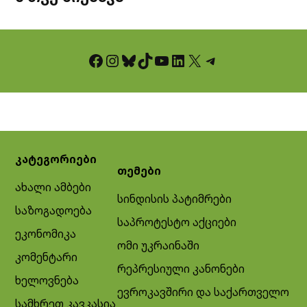
Facebook
Instagram
Bluesky
TikTok
YouTube
LinkedIn
X
Telegram
კატეგორიები
თემები
ახალი ამბები
სინდისის პატიმრები
საზოგადოება
საპროტესტო აქციები
ეკონომიკა
ომი უკრაინაში
კომენტარი
რეპრესიული კანონები
ხელოვნება
ევროკავშირი და საქართველო
სამხრეთ კავკასია