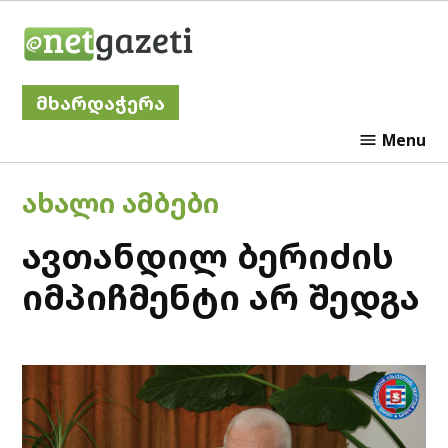
Skip
Netgazeti
to
content
მხარდაჭერა
Menu
POSTED
ᲐᲮᲐᲚᲘ ᲐᲛᲑᲔᲑᲘ
IN
ავთანდილ ბერიძის
იმპიჩმენტი არ შედგა