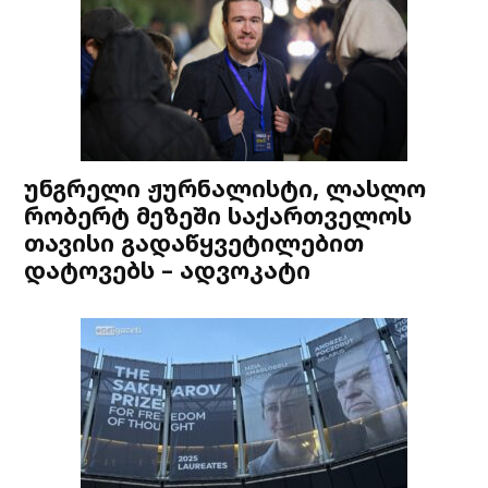
უნგრელი ჟურნალისტი, ლასლო
რობერტ მეზეში საქართველოს
თავისი გადაწყვეტილებით
დატოვებს – ადვოკატი