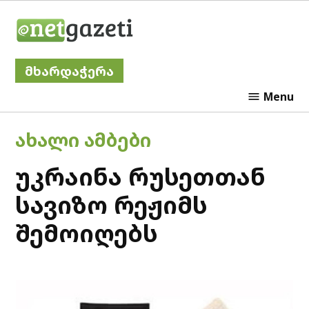
Skip
Netgazeti
to
content
მხარდაჭერა
Menu
POSTED
ᲐᲮᲐᲚᲘ ᲐᲛᲑᲔᲑᲘ
IN
უკრაინა რუსეთთან
სავიზო რეჟიმს
შემოიღებს